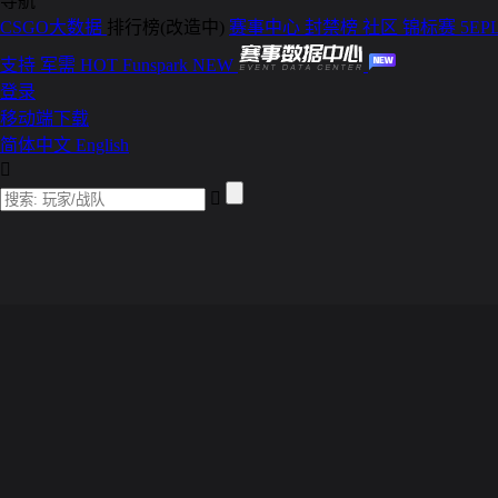
导航
CSGO大数据
排行榜(改造中)
赛事中心
封禁榜
社区
锦标赛
5EP
支持
军需
HOT
Funspark
NEW
登录
移动端下载
简体中文
English

