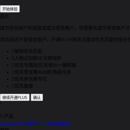
开始体验
提示
成为优先账户的前提是成为受信账户，您需要先成为受信账户才
您当前还不是受信账户，开通PLUS将无法激活优先匹配的部分

解锁优先匹配

人脸识别和5E令牌保护

优先专属段位/天梯分一键转换

优先赏金赛/Roll房/高级任务

优先券兑换专区

优先徽章
继续开通PLUS
确认
+

产品

CSGO

对战平台

多多自走棋