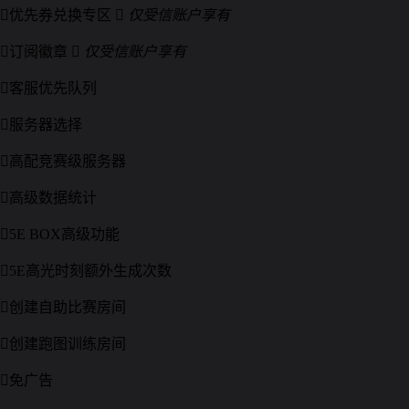

优先券兑换专区

仅受信账户享有

订阅徽章

仅受信账户享有

客服优先队列

服务器选择

高配竞赛级服务器

高级数据统计

5E BOX高级功能

5E高光时刻额外生成次数

创建自助比赛房间

创建跑图训练房间

免广告