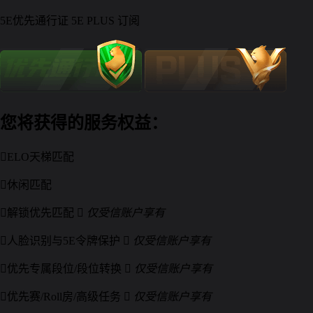
5E优先通行证
5E PLUS
订阅
您将获得的服务权益：

ELO天梯匹配

休闲匹配

解锁优先匹配

仅受信账户享有

人脸识别与5E令牌保护

仅受信账户享有

优先专属段位/段位转换

仅受信账户享有

优先赛/Roll房/高级任务

仅受信账户享有