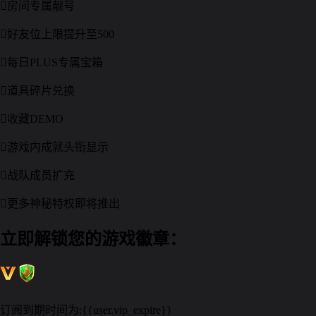

房间专属靓号

好友位上限提升至500

每日PLUS专属宝箱

道具碎片兑换

收藏DEMO

游戏内成就头衔显示

战队成员扩充

更多神秘特权即将推出
立即解锁您的游戏徽章：
订阅到期时间为:
{{user.vip_expire}}