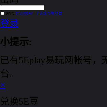
忘记密码？
非大陆手机登录
记住我
登录
小提示:
已有5Eplay易玩网帐
台。
×
兑换5E豆