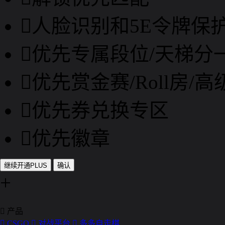

人脸识别和5E令牌保

优先专属段位/天梯分

优先赏金赛/Roll房/

优先券兑换专区

优先徽章
继续开通PLUS
确认
+

产品

CSGO

对战平台

多多自走棋