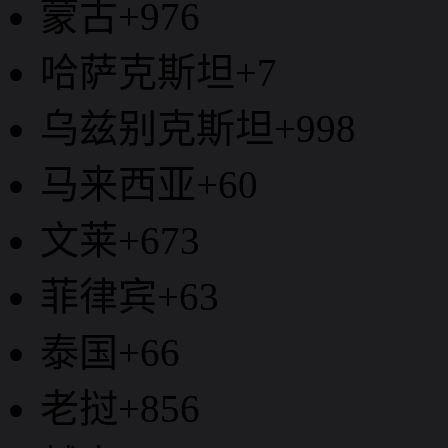
蒙古+976
哈萨克斯坦+7
乌兹别克斯坦+998
马来西亚+60
文莱+673
菲律宾+63
泰国+66
老挝+856