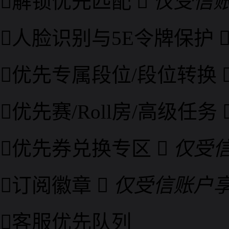

解锁优先匹配

仅受信

人脸识别与5E令牌保护

优先专属段位/段位转换

优先赛/Roll房/高级任务

优先券兑换专区

仅受

订阅徽章

仅受信账户

客服优先队列