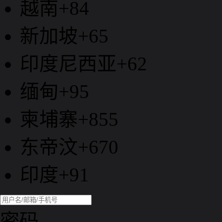
越南+84
新加坡+65
印度尼西亚+62
缅甸+95
柬埔寨+855
东帝汶+670
印度+91
密码