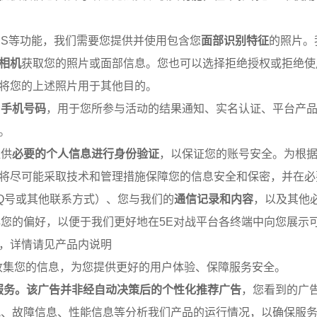
US等功能，我们需要您提供并使用包含您
面部识别特征
的照片。
相机
获取您的照片或面部信息。您也可以选择拒绝授权或拒绝使
将您的上述照片用于其他目的。
的
手机号码
，用于您所参与活动的结果通知、实名认证、平台产
。
提供
必要的个人信息进行身份验证
，以保证您的账号安全。为根
将尽可能采取技术和管理措施保障您的信息安全和保密，并在必
Q号或其他联系方式）、您与我们的
通信记录和内容
，以及其他
您的偏好，以便于我们更好地在5E对战平台各终端中向您展示
，详情请见产品内说明
收集您的信息，为您提供更好的用户体验、保障服务安全。
服务。该广告并非经自动决策后的个性化推荐广告
，您看到的广
、故障信息、性能信息等分析我们产品的运行情况，以确保服务